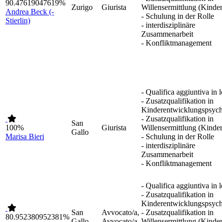
90.47619047619%
Zurigo
Giurista
Willensermittlung (Kinder
Andrea Beck (-
- Schulung in der Rolle
Stierlin)
- interdisziplinäre
Zusammenarbeit
- Konfliktmanagement
- Qualifica aggiuntiva in 
- Zusatzqualifikation in
Kinderentwicklungspsych
- Zusatzqualifikation in
San
100%
Giurista
Willensermittlung (Kinder
Gallo
Marisa Bieri
- Schulung in der Rolle
- interdisziplinäre
Zusammenarbeit
- Konfliktmanagement
- Qualifica aggiuntiva in 
- Zusatzqualifikation in
Kinderentwicklungspsych
San
Avvocato/a,
- Zusatzqualifikation in
80.952380952381%
Gallo
Avvocato/a
Willensermittlung (Kinder