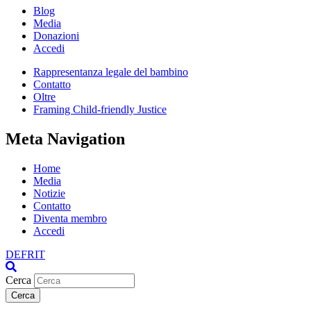
Blog
Media
Donazioni
Accedi
Rappresentanza legale del bambino
Contatto
Oltre
Framing Child-friendly Justice
Meta Navigation
Home
Media
Notizie
Contatto
Diventa membro
Accedi
DE
FR
IT
Cerca
Cerca