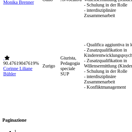
Monika Brenner
- Schulung in der Rolle
- interdisziplinäre
Zusammenarbeit
- Qualifica aggiuntiva in 
- Zusatzqualifikation in
Kinderentwicklungspsych
Giurista,
- Zusatzqualifikation in
90.47619047619%
Pedagogia
Zurigo
Willensermittlung (Kinder
Corinne Liliane
speciale
- Schulung in der Rolle
Bühler
SUP
- interdisziplinäre
Zusammenarbeit
- Konfliktmanagement
Paginazione
1