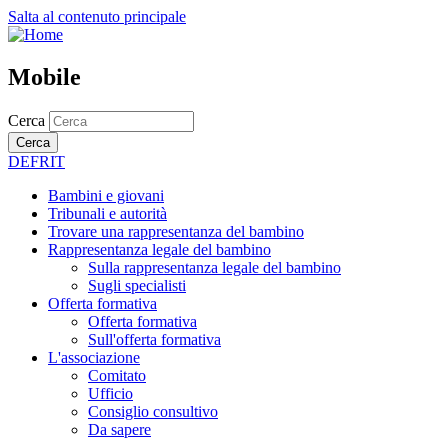
Salta al contenuto principale
Mobile
Cerca
Cerca
DE
FR
IT
Bambini e giovani
Tribunali e autorità
Trovare una rappresentanza del bambino
Rappresentanza legale del bambino
Sulla rappresentanza legale del bambino
Sugli specialisti
Offerta formativa
Offerta formativa
Sull'offerta formativa
L'associazione
Comitato
Ufficio
Consiglio consultivo
Da sapere