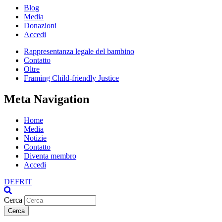
Blog
Media
Donazioni
Accedi
Rappresentanza legale del bambino
Contatto
Oltre
Framing Child-friendly Justice
Meta Navigation
Home
Media
Notizie
Contatto
Diventa membro
Accedi
DE
FR
IT
Cerca
Cerca