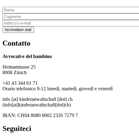
Iscrivetevi ora!
Contatto
Avvocati·e del bambino
Heimatstrasse 25
8008 Zürich
+41 43 344 61 71
Orario telefonico 9-12 lunedì, martedì, giovedì e venerdì
info
[at]
kinderanwaltschaft
[dot]
ch
(info[at]kinderanwaltschaft[dot]ch)
IBAN: CH04 8080 8002 2326 7279 7
Seguiteci