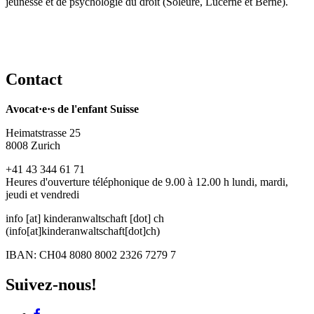
jeunesse et de psychologie du droit (Soleure, Lucerne et Berne).
Contact
Avocat·e·s de l'enfant Suisse
Heimatstrasse 25
8008 Zurich
+41 43 344 61 71
Heures d'ouverture téléphonique de 9.00 à 12.00 h lundi, mardi,
jeudi et vendredi
info
[at]
kinderanwaltschaft
[dot]
ch
(info[at]kinderanwaltschaft[dot]ch)
IBAN: CH04 8080 8002 2326 7279 7
Suivez-nous!